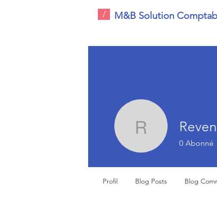
/
M&B Solution Comptab
Reven
Revenu 
0
Abonné
Profil
Blog Posts
Blog Com